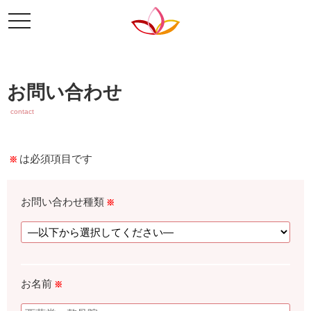
t
o
g
g
l
e
お問い合わせ
n
a
contact
v
i
g
a
は必須項目です
※
t
i
o
n
お問い合わせ種類
※
お名前
※