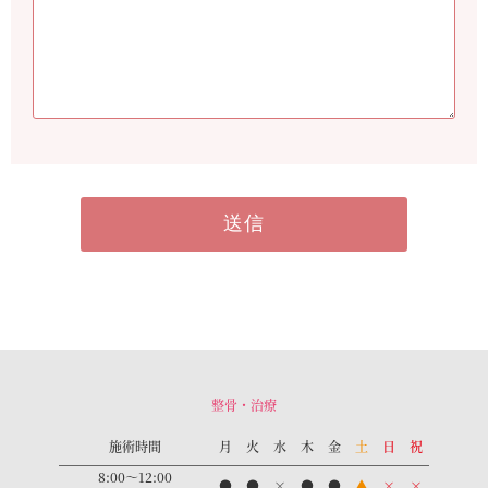
整骨・治療
施術時間
月
火
水
木
金
土
日
祝
8:00～12:00
●
●
×
●
●
▲
×
×