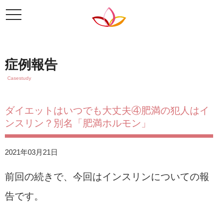
t
o
g
g
l
e
症例報告
n
a
Casestudy
v
i
g
a
ダイエットはいつでも大丈夫④肥満の犯人はイ
t
ンスリン？別名「肥満ホルモン」
i
o
n
2021年03月21日
前回の続きで、今回はインスリンについての報
告です。