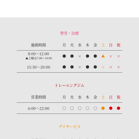
整骨・治療
施術時間
月
火
水
木
金
土
日
祝
8:00～12:00
●
●
×
●
●
▲
×
×
▲土曜は7:00～14:00
15:30～20:00
●
●
×
●
●
×
×
×
トレーニングジム
営業時間
月
火
水
木
金
土
日
祝
6:00〜22:00
○
○
○
○
○
●
●
●
デイサービス