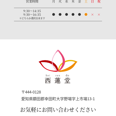
営業時間
月
火
水
木
金
土
日
祝
9:30〜14:35
9:30〜16:35
●
●
●
●
●
●
×
×
※どちらか選択出来ます
〒444-0128
愛知県額田郡幸田町大字野場字上市場13-1
お気軽にお問い合わせください