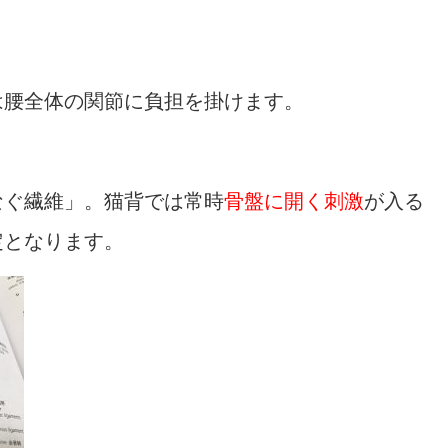
。
は腰全体の関節に負担を掛けます。
なぐ繊維」。猫背では常時
骨盤に開く刺激
が入る
定となります。