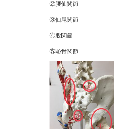
②腰仙関節
③仙尾関節
④股関節
⑤恥骨関節