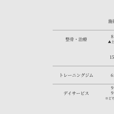
施
8
整骨・治療
▲土
1
トレーニングジム
6
9
9
デイサービス
※ど