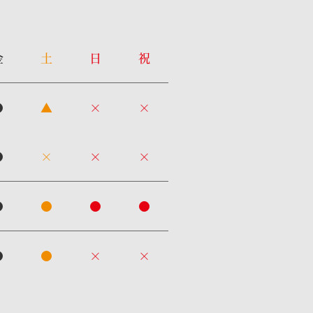
金
土
日
祝
●
▲
×
×
●
×
×
×
●
●
●
●
●
●
×
×