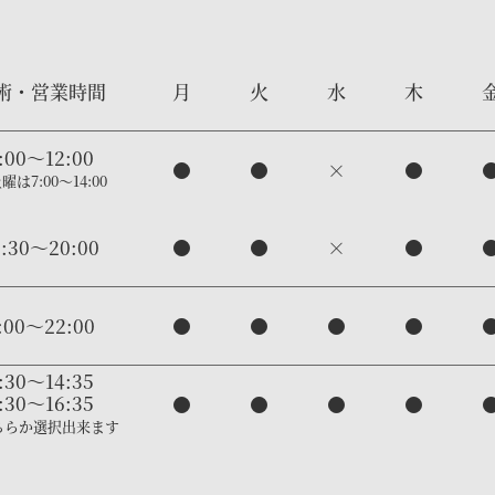
術・営業時間
月
火
水
木
:00～12:00
●
●
×
●
曜は7:00～14:00
5:30～20:00
●
●
×
●
:00〜22:00
●
●
●
●
:30〜14:35
:30〜16:35
●
●
●
●
ちらか選択出来ます