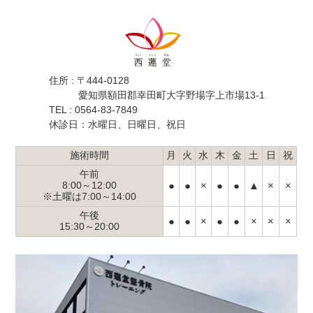
住所 : 〒444-0128
愛知県額田郡幸田町大字野場字上市場13-1
TEL : 0564-83-7849
休診日：水曜日、日曜日、祝日
施術時間
月
火
水
木
金
土
日
祝
午前
●
●
×
●
●
▲
×
×
8:00～12:00
※土曜は7:00～14:00
午後
●
●
×
●
●
×
×
×
15:30～20:00