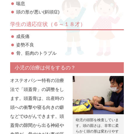
喘息
頭の形が悪い(斜頭症)
学生の適応症状（６～１８才）
成長痛
姿勢不良
骨、筋肉のトラブル
小児の治療は何をするの？
オステオパシー特有の治療
法で「頭蓋骨」の調整をし
ます。頭蓋骨は、出産時の
頭への衝撃や寝る向きの癖
などでゆがんできます。頭
幼児の頭部を検査していま
蓋骨の隙間から出る神経や
す。頭の固さは、非常に柔
らかく頭の形は変わりやす