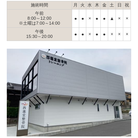
施術時間
月
火
水
木
金
土
日
祝
2025年07月20日
午前
●
●
×
●
●
▲
×
×
8:00～12:00
乳幼児 頭のかたち矯正 〜症例５１～ ３ヶ月 女
※土曜は7:00～14:00
の子 左斜頭
午後
●
●
×
●
●
×
×
×
15:30～20:00
2025年03月02日
乳幼児 頭の形矯正 〜症例５０～ ５ヶ月 男の
子 左斜頭
2025年02月09日
乳幼児 頭の形矯正 〜症例４９～ ６ヶ月 男の
子 右斜頭 便秘
2025年02月09日
乳幼児 頭の形矯正 〜症例４８～ ５ヶ月 女の