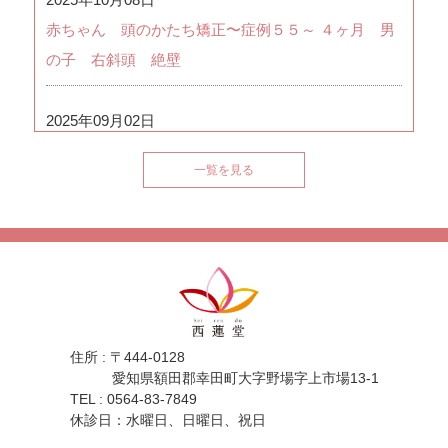
赤ちゃん 頭のかたち矯正〜症例５５～ ４ヶ月 男
の子 右斜頭 絶壁
2025年09月02日
赤ちゃん 頭のかたち矯正〜症例５４～ ３ヶ月 男
一覧を見る
の子 右斜頭
2025年08月07日
赤ちゃん 頭のかたち矯正〜症例５３～ ５ヶ月 女
の子 右斜頭
住所 : 〒444-0128
2025年07月30日
愛知県額田郡幸田町大字野場字上市場13-1
赤ちゃん 頭のかたち矯正〜症例５２～ ４ヶ月 女
TEL : 0564-83-7849
休診日：水曜日、日曜日、祝日
の子 左斜頭